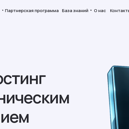
и
Партнерская программа
База знаний
О нас
Контакт
остинг
хническим
нием