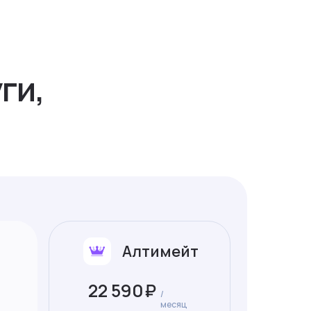
ги,
Алтимейт
22 590
₽
/
месяц