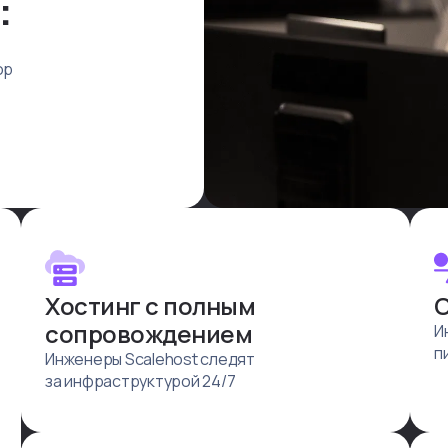
:
op
Хостинг с полным
С
сопровождением
И
п
Инженеры Scalehost следят
за инфраструктурой 24/7