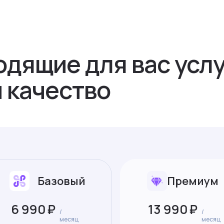
дящие для вас услу
 качество
Базовый
Премиум
6 990
₽
13 990
₽
/
/
месяц
месяц