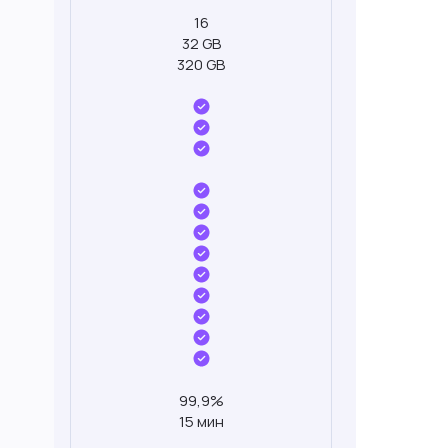
16
32 GB
320 GB
99,9%
15 мин