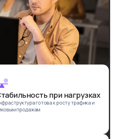
табильность при нагрузках
нфраструктура готова к росту трафика и
иковым продажам