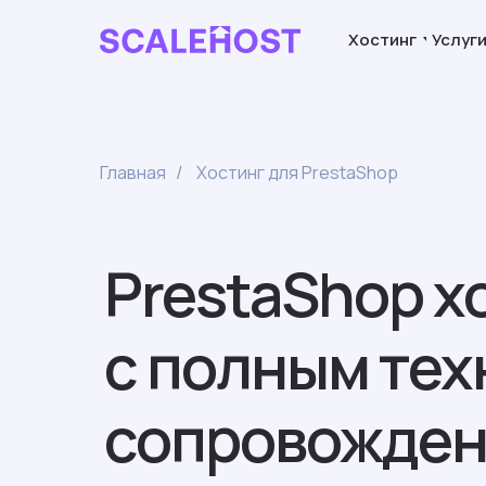
Хостинг
Услуг
Главная
Хостинг для PrestaShop
/
PrestaShop х
с полным те
сопровожде