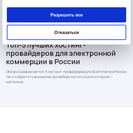
Разрешить все
Отказаться
Никита Мазиков
·
19 Dec, 2025
Топ-5 лучших хостинг-
провайдеров для электронной
коммерции в России
Обзор и сравнение топ-5 хостинг-провайдеров для eCommerce в России.
На что обратить внимание при выборе хостинга для интернет-
магазина.