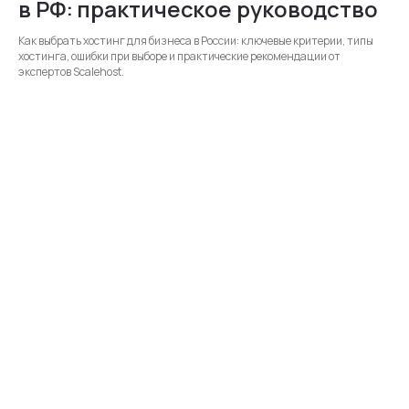
в РФ: практическое руководство
Как выбрать хостинг для бизнеса в России: ключевые критерии, типы
хостинга, ошибки при выборе и практические рекомендации от
экспертов Scalehost.