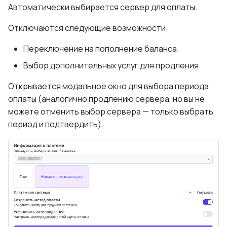
Автоматически выбирается сервер для оплаты.
дополнительными
пользователями
Отключаются следующие возможности:
Безопасность
Переключение на пополнение баланса.
Выбор дополнительных услуг для продления.
Открывается модальное окно для выбора периода
оплаты (аналогично продлению сервера, но вы не
можете отменить выбор сервера — только выбрать
период и подтвердить).