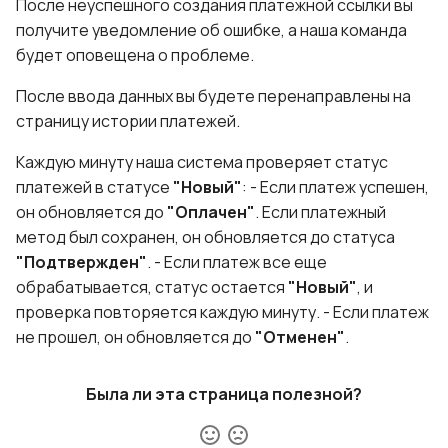
После неуспешного создания платежной ссылки вы
получите уведомление об ошибке, а наша команда
будет оповещена о проблеме.
После ввода данных вы будете перенаправлены на
страницу истории платежей.
Каждую минуту наша система проверяет статус
платежей в статусе
"Новый"
: - Если платеж успешен,
он обновляется до
"Оплачен"
. Если платежный
метод был сохранен, он обновляется до статуса
"Подтвержден"
. - Если платеж все еще
обрабатывается, статус остается
"Новый"
, и
проверка повторяется каждую минуту. - Если платеж
не прошел, он обновляется до
"Отменен"
.
Была ли эта страница полезной?